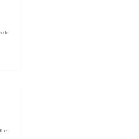
ra de
ltres