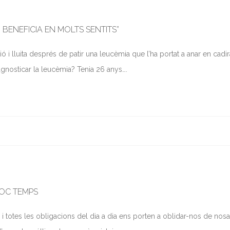
 BENEFICIA EN MOLTS SENTITS”
i lluita després de patir una leucèmia que l’ha portat a anar en cadi
gnosticar la leucèmia? Tenia 26 anys….
POC TEMPS
a i totes les obligacions del dia a dia ens porten a oblidar-nos de nosa