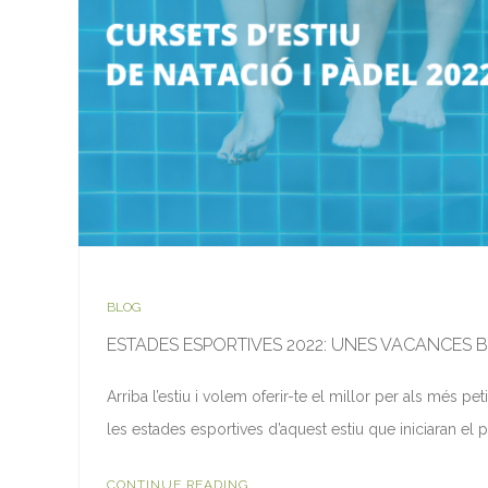
BLOG
ESTADES ESPORTIVES 2022: UNES VACANCES B
Arriba l’estiu i volem oferir-te el millor per als més p
les estades esportives d’aquest estiu que iniciaran el
CONTINUE READING...