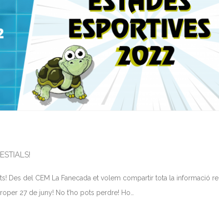
ESTIALS!
etits! Des del CEM La Fanecada et volem compartir tota la informació rel
 proper 27 de juny! No t’ho pots perdre! Ho…