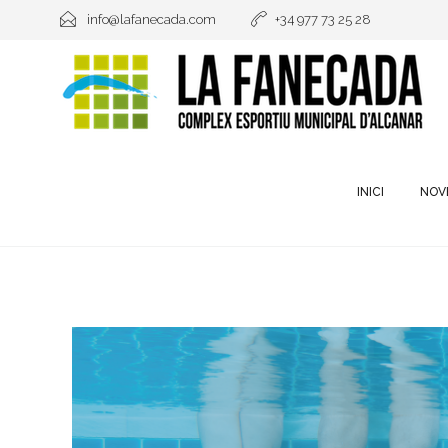
info@lafanecada.com
+34 977 73 25 28
INICI
NOV