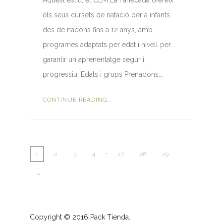
els seus cursets de natació per a infants
des de nadons fins a 12 anys, amb
programes adaptats per edat i nivell per
garantir un aprenentatge segur i
progressiu. Edats i grups Prenadons:…
CONTINUE READING...
…
1
2
3
4
27
28
29
→
Copyright © 2016 Pack Tienda.