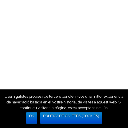
Usem galetes pròpies i de tercers per oferir-vos una millor experiència
de navegació basada en el vostre historial de visites a aquest web. Si
continueu visitant la pàgina, esteu acceptant-ne l'ús.
OK
POLÍTICA DE GALETES (COOKIES)