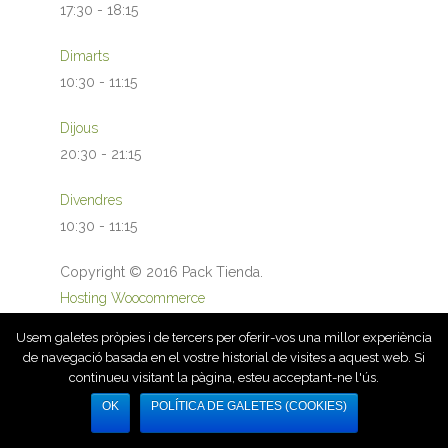
17:30
-
18:15
Dimarts
10:30
-
11:15
Dijous
20:30
-
21:15
Divendres
10:30
-
11:15
Copyright © 2016 Pack Tienda.
Hosting Woocommerce
Usem galetes pròpies i de tercers per oferir-vos una millor experiència
de navegació basada en el vostre historial de visites a aquest web. Si
continueu visitant la pàgina, esteu acceptant-ne l'ús.
OK
POLÍTICA DE GALETES (COOKIES)