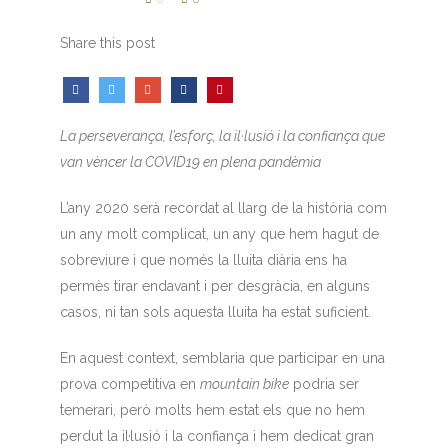
Share this post
La perseverança, l’esforç, la il·lusió i la confiança que
van vèncer la COVID19 en plena pandèmia
L’any 2020 serà recordat al llarg de la història com
un any molt complicat, un any que hem hagut de
sobreviure i que només la lluita diària ens ha
permès tirar endavant i per desgràcia, en alguns
casos, ni tan sols aquesta lluita ha estat suficient.
En aquest context, semblaria que participar en una
prova competitiva en
mountain bike
podria ser
temerari, però molts hem estat els que no hem
perdut la il·lusió i la confiança i hem dedicat gran