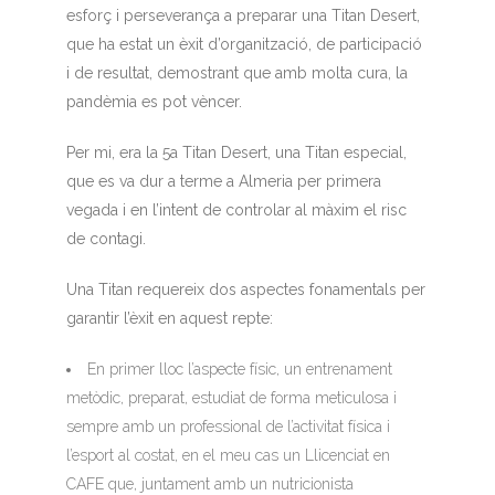
esforç i perseverança a preparar una Titan Desert,
que ha estat un èxit d’organització, de participació
i de resultat, demostrant que amb molta cura, la
pandèmia es pot vèncer.
Per mi, era la 5a Titan Desert, una Titan especial,
que es va dur a terme a Almeria per primera
vegada i en l’intent de controlar al màxim el risc
de contagi.
Una Titan requereix dos aspectes fonamentals per
garantir l’èxit en aquest repte:
En primer lloc l’aspecte físic, un entrenament
metòdic, preparat, estudiat de forma meticulosa i
sempre amb un professional de l’activitat física i
l’esport al costat, en el meu cas un Llicenciat en
CAFE que, juntament amb un nutricionista