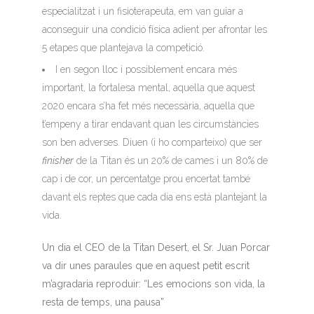
especialitzat i un fisioterapeuta, em van guiar a
aconseguir una condició física adient per afrontar les
5 etapes que plantejava la competició.
I en segon lloc i possiblement encara més
important, la fortalesa mental, aquella que aquest
2020 encara s’ha fet més necessària, aquella que
t’empeny a tirar endavant quan les circumstàncies
son ben adverses. Diuen (i ho comparteixo) que ser
finisher
de la Titan és un 20% de cames i un 80% de
cap i de cor, un percentatge prou encertat també
davant els reptes que cada dia ens està plantejant la
vida.
Un dia el CEO de la Titan Desert, el Sr. Juan Porcar
va dir unes paraules que en aquest petit escrit
m’agradaria reproduir: “Les emocions son vida, la
resta de temps, una pausa”