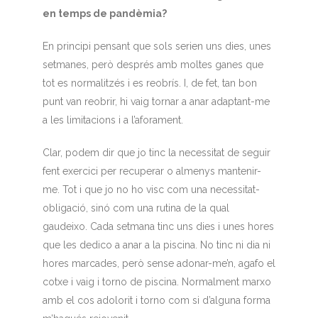
en temps de pandèmia?
En principi pensant que sols serien uns dies, unes
setmanes, però després amb moltes ganes que
tot es normalitzés i es reobrís. I, de fet, tan bon
punt van reobrir, hi vaig tornar a anar adaptant-me
a les limitacions i a l’aforament.
Clar, podem dir que jo tinc la necessitat de seguir
fent exercici per recuperar o almenys mantenir-
me. Tot i que jo no ho visc com una necessitat-
obligació, sinó com una rutina de la qual
gaudeixo. Cada setmana tinc uns dies i unes hores
que les dedico a anar a la piscina. No tinc ni dia ni
hores marcades, però sense adonar-me’n, agafo el
cotxe i vaig i torno de piscina. Normalment marxo
amb el cos adolorit i torno com si d’alguna forma