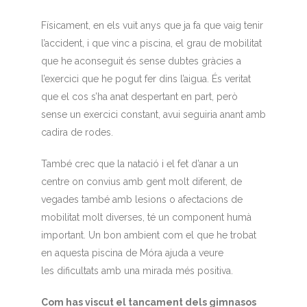
Físicament, en els vuit anys que ja fa que vaig tenir
l’accident, i que vinc a piscina, el grau de mobilitat
que he aconseguit és sense dubtes gràcies a
l’exercici que he pogut fer dins l’aigua. És veritat
que el cos s’ha anat despertant en part, però
sense un exercici constant, avui seguiria anant amb
cadira de rodes.
També crec que la natació i el fet d’anar a un
centre on convius amb gent molt diferent, de
vegades també amb lesions o afectacions de
mobilitat molt diverses, té un component humà
important. Un bon ambient com el que he trobat
en aquesta piscina de Móra ajuda a veure
les dificultats amb una mirada més positiva.
Com has viscut el tancament dels gimnasos