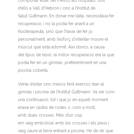
comportar estar set mesos als hospitals, dos
d’ells a Vall d’Hebron i cinc a l’Institut de
Salut Guttmann. En donar-me l’alta, necessitava fer
recuperació, i no la podia fer anant a un
fisioterapeuta, sinó que l’havia de fer jo
personalment, amb l’esforç d’intentar moure el
múscul que està adormit. Així doncs, a causa
del tipus de lesió, la millor recuperació era la que
podia fer en un gimnàs, preferentment en una
piscina coberta.
Venia d’estar cinc mesos fent exercici diari al
gimnàs i piscina de l’Institut Guttmann. Va ser com
una continuació, tot i que jo en aquell moment
anava en cadira de rodes o, com a molt,
amb dues crosses. Més d’un cop
em vaig embolicar amb les crosses i els peus i
vaig caure al terra entrant a piscina. He de dir que