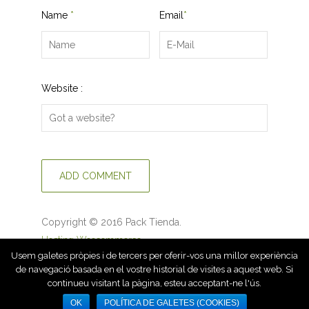
Name
*
Email
*
Website :
Copyright © 2016 Pack Tienda.
Hosting Woocommerce
Usem galetes pròpies i de tercers per oferir-vos una millor experiència
de navegació basada en el vostre historial de visites a aquest web. Si
continueu visitant la pàgina, esteu acceptant-ne l'ús.
OK
POLÍTICA DE GALETES (COOKIES)