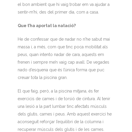
el bon ambient que hi vaig trobar em va ajudar a
sentir-m’hi, des del primer dia, com a casa.
Que t’ha aportat la natació?
He de confessar que de nadar no n’he sabut mai
massa i, a més, com que tinc poca mobilitat als
peus, quan intento nadar de cara, aquests em
frenen i sempre me’n vaig cap avall. De vegades
nado d’esquena que és l’única forma que puc
creuar tota la piscina gran.
El que faig, però, a la piscina mitjana, és fer
exercicis de cames i de torsió de cintura. Al tenir
una lesió a la part lumbar tinc afectats músculs
dels glutis, cames i peus. Amb aquest exercici he
aconseguit reforçar l’equilibri de la columna i
recuperar músculs dels glutis i de les cames.