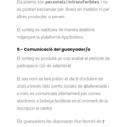
Els premis són
personals i intransferibles
, i no
es podran bescanviar per diners en metàl·lic ni per
altres productes o serveis.
El sorteig es realitzarà de manera aleatòria
mitjançant la plataforma AppSorteos.
5.- Comunicació del guanyador/a
El sorteig es produirà un cop acabat el període de
participació (30 de setembre).
El seu nom es farà públic el dia 8 d’octubre de
2025 a través dels perfils socials de @lafanecada i,
a més, es comunicarà internament per correu
electrònic a l’adreça facilitada en el moment de la
inscripció al centre.
Els guanyadors/es disposaran d’un termini de
7