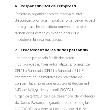
6.- Responsabilitat de l’empresa
L’empresa organitzadora es reserva el dret
d’escurçar, prorrogar, modificar o cancel·lar aquest
sorteig si així ho considera convenient, o si es
donen circumstàncies excepcionals que
impedeixin la seva realització.
7.- Tractament de les dades personals
Les dades personals facilitades seran
incorporades al fitxer automatitzat, propietat de
CEM La Fanecada (CEM La Fanecada, S.L). El
tractament de les mateixes es realitzarà de
conformitat amb el que estableix el Reglament
(UE) 2016/679, de 27 d’abril (RGPD) i la Llei
Orgànica 3/2018, de 5 de desembre, de Protecció
de Dades Personals i garantia dels drets digitals
(LOPDGDD), així com la Llei 34/2002, d’11 de