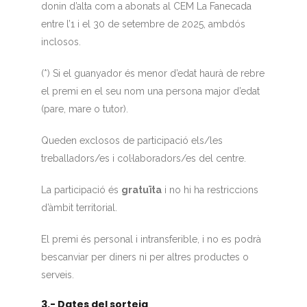
donin d’alta com a abonats al CEM La Fanecada
entre l’1 i el 30 de setembre de 2025, ambdós
inclosos.
(*) Si el guanyador és menor d’edat haurà de rebre
el premi en el seu nom una persona major d’edat
(pare, mare o tutor).
Queden exclosos de participació els/les
treballadors/es i col·laboradors/es del centre.
La participació és
gratuïta
i no hi ha restriccions
d’àmbit territorial.
El premi és personal i intransferible, i no es podrà
bescanviar per diners ni per altres productes o
serveis.
3.- Dates del sorteig