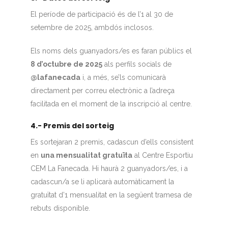
El període de participació és de l’1 al 30 de
setembre de 2025, ambdós inclosos.
Els noms dels guanyadors/es es faran públics el
8 d’octubre de 2025
als perfils socials de
@lafanecada
i, a més, se’ls comunicarà
directament per correu electrònic a l’adreça
facilitada en el moment de la inscripció al centre.
4.- Premis del sorteig
Es sortejaran 2 premis, cadascun d’ells consistent
en
una mensualitat gratuïta
al Centre Esportiu
CEM La Fanecada. Hi haurà 2 guanyadors/es, i a
cadascun/a se li aplicarà automàticament la
gratuïtat d’1 mensualitat en la següent tramesa de
rebuts disponible.